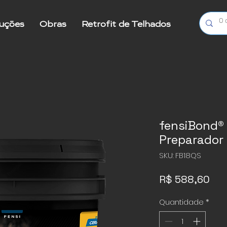
luções
Obras
Retrofit de Telhados
Mais
fensiBond®
Preparador
SKU: FB18QS
Pre
R$ 588,60
Quantidade
*