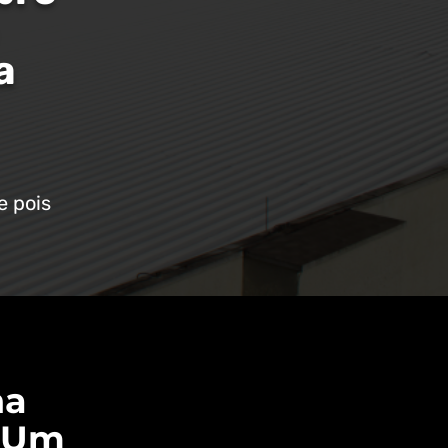
a
e pois
ha
. Um