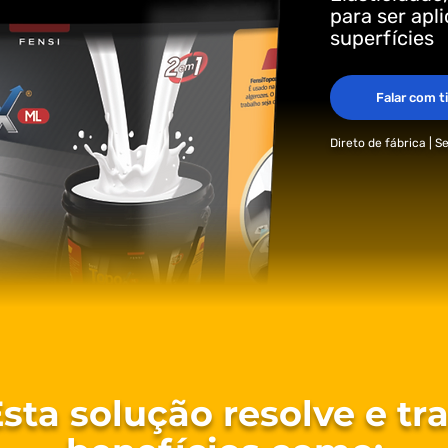
para ser apl
superfícies
Falar com t
Direto de fábrica | 
sta solução resolve e tr