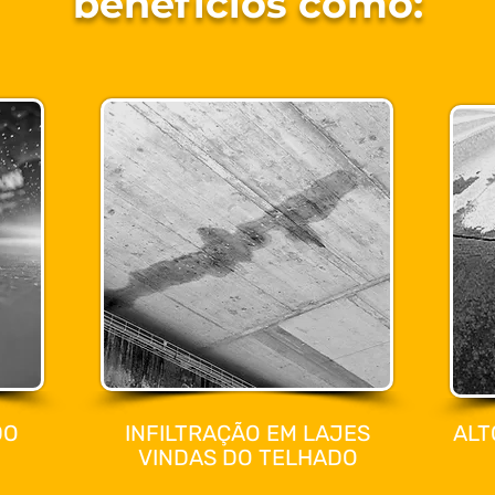
benefícios como:
DO
INFILTRAÇÃO EM LAJES
ALT
VINDAS DO TELHADO