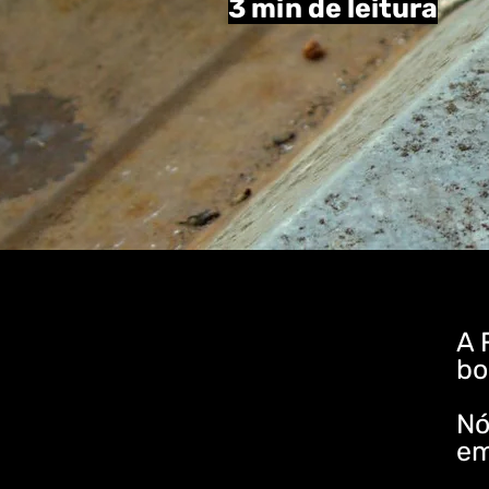
3 min de leitura
A 
bo
Nó
em