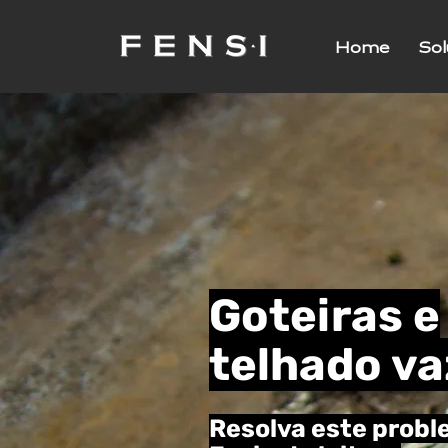
Home
So
Goteiras e
telhado v
Resolva este prob