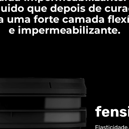
quido que depois de cur
ra uma forte camada flexí
e impermeabilizante.
fens
Elasticidade