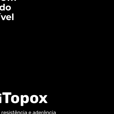
ado
vel
Topox
i
, resistência e aderência