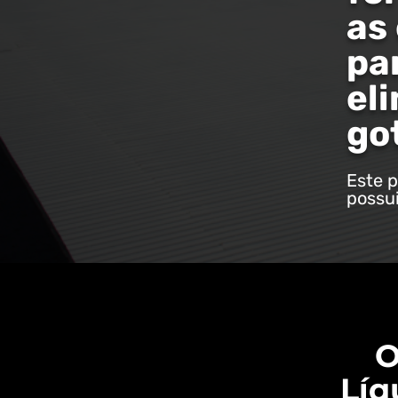
as
pa
eli
go
Este p
possui
O
Líq