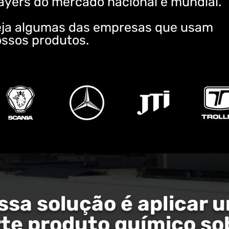
ayers do mercado nacional e mundial.
eja algumas das empresas que usam
ssos produtos.
ssa solução é aplicar 
rte produto químico so