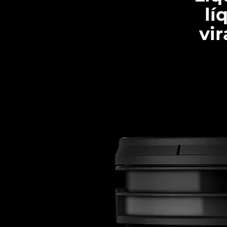
lí
vi