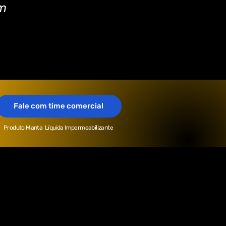
m
Fale com time comercial
Produto
Manta
Líquida Impermeabilizante