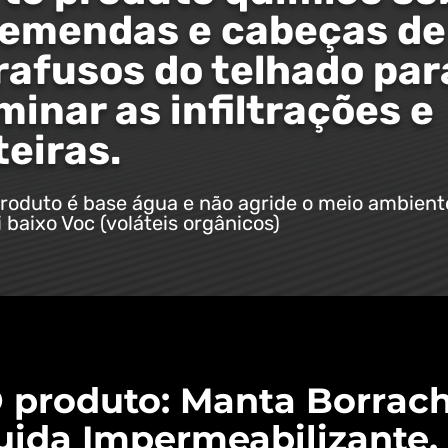
 emendas e cabeças de
rafusos do telhado par
minar as infiltrações e
teiras.
roduto é base água e não agride o meio ambient
 baixo Voc (voláteis orgânicos)
 produto: Manta Borrac
uida Impermeabilizante