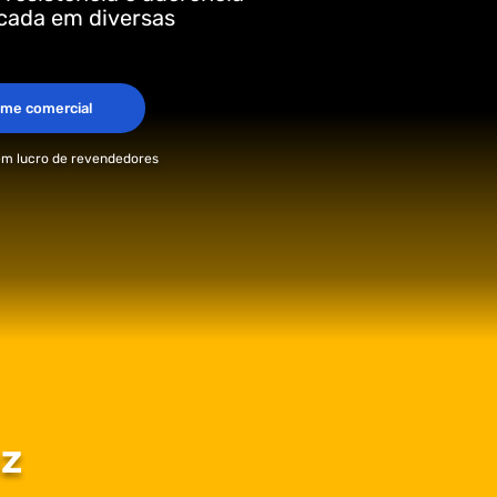
icada em diversas
ime comercial
Sem lucro de revendedores
az