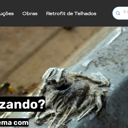
luções
Obras
Retrofit de Telhados
Mais
azando?
lema
com