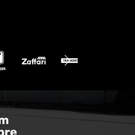
um
bre