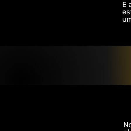
E 
es
um
No