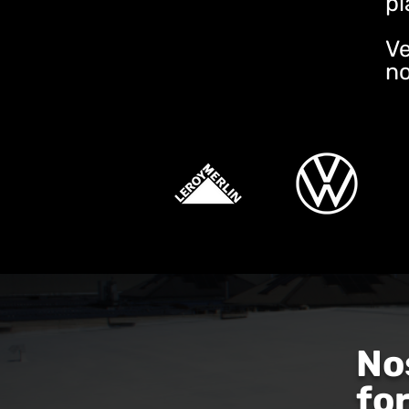
pl
V
no
No
fo